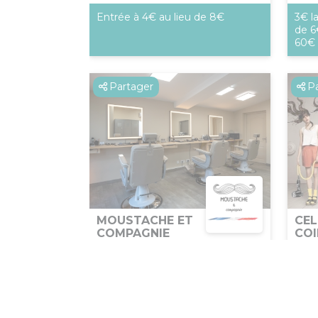
Entrée à 4€ au lieu de 8€
3€ la
de 6
60€
Partager
P
MOUSTACHE ET
CEL
COMPAGNIE
COI
Services
S
Villeneuve-lès-Avignon
A
-10% sur les prestations et les
-10%
produits
tout