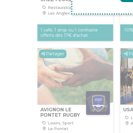
Restauration
S
Les Angles
L
1 café, 1 sirop ou 1 confiserie
-10%
offerts dès 17€ d'achat
Partager
P
AVIGNON LE
US
PONTET RUGBY
L
Loisirs, Sport
A
Le Pontet