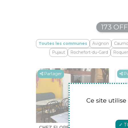
173 OF
Toutes les communes
Avignon
Caumo
Pujaut
Rochefort-du-Gard
Roque
Partager
P
Ce site utilis
T
CHEZ FLORE
MAX