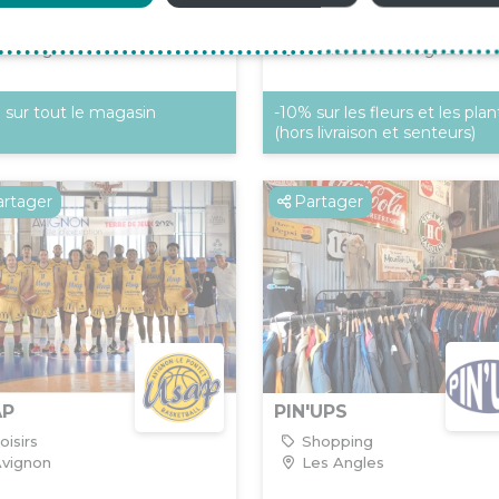
hopping
Shopping
es Angles
Morières-lès-Avignon
 sur tout le magasin
-10% sur les fleurs et les pla
(hors livraison et senteurs)
artager
Partager
PIN'UPS
AP
Shopping
oisirs
Les Angles
vignon