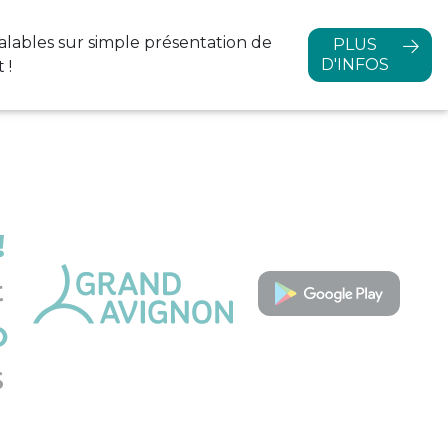
PLUS D'INFOS
alables sur simple
présentation de
PLUS
D'INFOS
 !