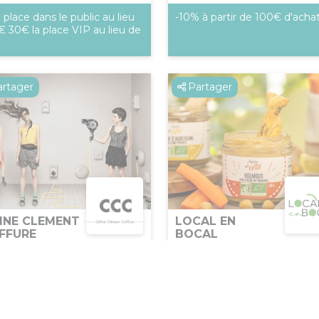
-10% à partir de 100€ d'acha
 place dans le public au lieu
€ 30€ la place VIP au lieu de
artager
Partager
LOCAL EN
INE CLEMENT
BOCAL
FFURE
Alimentation
ervices
Avignon
vignon
1 tartinade offerte pour tout
 lors de la première visite sur
commande d'un minimum 
es prestations et un soin