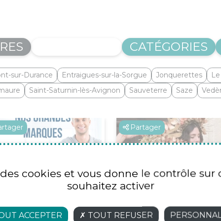
FRES
COMMUNES
CATÉGORIES
nt-sur-Durance
Entraigues-sur-la-Sorgue
Jonquerettes
Le
maure
Saint-Saturnin-lès-Avignon
Sauveterre
Saze
Vedè
artager
Partager
e des cookies et vous donne le contrôle su
souhaitez activer
OUT ACCEPTER
TOUT REFUSER
PERSONNAL
I LITERIE
LA VIE EN ROSES