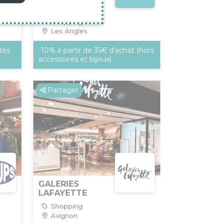
DRESSING
Shopping
Les Angles
ntes
-10% à partir de 35€ d'achat (hors
accessoires et bijoux)
Partager
GALERIES
LAFAYETTE
Shopping
Avignon