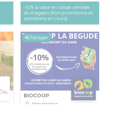
t
-10% à valoir en caisse centrale
du magasin (hors promotions et
opérations en cours)
Partager
BIOCOOP
Alimentation
Rochefort-du-Gard
e
-10% (hors promos et PMA)
de