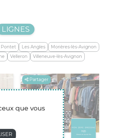
LIGNES
 Pontet
Les Angles
Morières-lès-Avignon
ne
Velleron
Villeneuve-lès-Avignon
Partager
r ceux que vous
ISER
MON 2EME