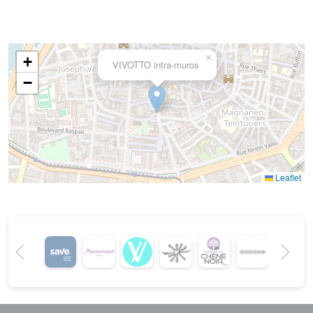
×
+
VIVOTTO intra-muros
−
Leaflet