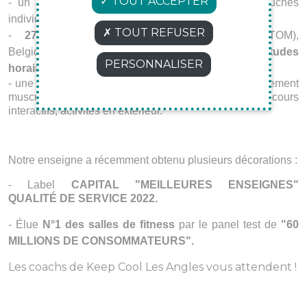
TOUT ACCEPTER
- un accès
tout confort
(vestiaires, casiers et douches
individuels)
TOUT REFUSER
-
270 clubs
en France (métropolitaine et DOM-TOM),
Belgique et au Luxembourg sur de
larges amplitudes
PERSONNALISER
horaires
(6h/23h-7j/7)
- une
multiplicité d'activités
: cardio-training, renforcement
musculaire
(Haltères)
, small group training, cours
interactifs, activités en extérieur.
Notre enseigne a récemment obtenu plusieurs décorations :
- Label
CAPITAL "MEILLEURES ENSEIGNES"
QUALITÉ DE SERVICE 2022.
- Élue
N°1 des salles de fitness
par le panel test de
"60
MILLIONS DE CONSOMMATEURS".
Les coachs de Keep Cool Les Angles vous attendent !