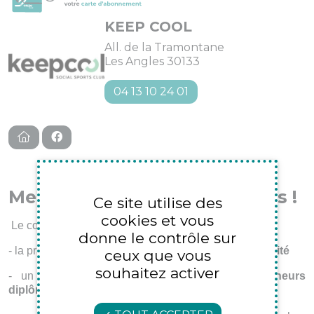
KEEP COOL
All. de la Tramontane
Les Angles 30133
04 13 10 24 01
Mettre du sport dans vos vies !
Ce site utilise des
cookies et vous
Le concept
KEEP COOL
, c'est :
donne le contrôle sur
- la pratique du sport dans la
simplicité
et la
convivialité
ceux que vous
souhaitez activer
- un
accompagnement sportif
par des
entraîneurs
diplômés d'Etat.