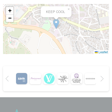
×
+
KEEP COOL
−
Leaflet