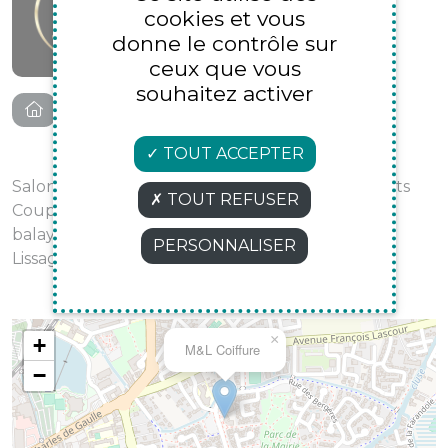
Le Pontet 84130
cookies et vous
donne le contrôle sur
04 90 31 40 87
ceux que vous
souhaitez activer
TOUT ACCEPTER
Salon de coiffure mixte homme / femme / enfants
TOUT REFUSER
Coupe, coloration, technique d’éclaircissement
balayage / meche / ombre hair etc...
PERSONNALISER
Lissage brésilien et soin botox
×
+
M&L Coiffure
−