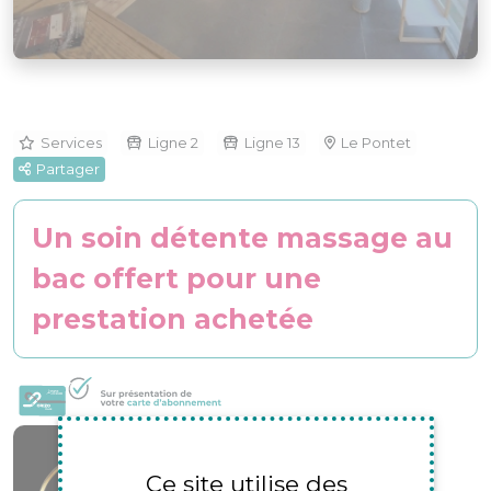
Services
Ligne 2
Ligne 13
Le Pontet
Partager
Un soin détente massage au
bac offert pour une
prestation achetée
M&L Coiffure
19bis Av. Guillaume de Fargis
Ce site utilise des