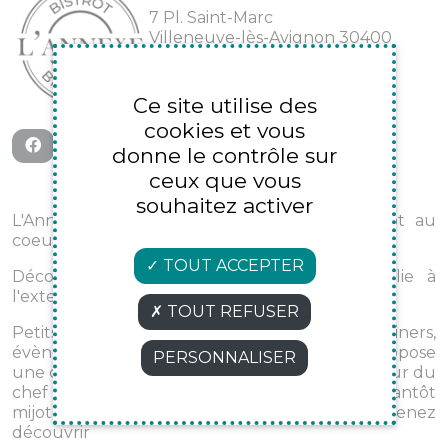
7 Pl. Saint-Marc
Villeneuve-lès-Avignon 30400
09 73 16 22 81
Ce site utilise des
cookies et vous
donne le contrôle sur
ceux que vous
souhaitez activer
L'Annexe c'est un restaurant, brasserie, bistrot au
coeur de Villeneuve les Avignon
TOUT ACCEPTER
Déco cosy et broc, l' Annexe est aussi jolie à
l'exterieur qu'à l'interieur !
TOUT REFUSER
Petits déjeuners, lunch, apéros tapas, diners,
évènements ou soirées à thème, on vous propose
PERSONNALISER
une carte variée selon les inspirations et l'humeur du
chef ! Tantôt des encornets à la provencale tantôt
mijoté de volailles aux champignons, venez
découvrir