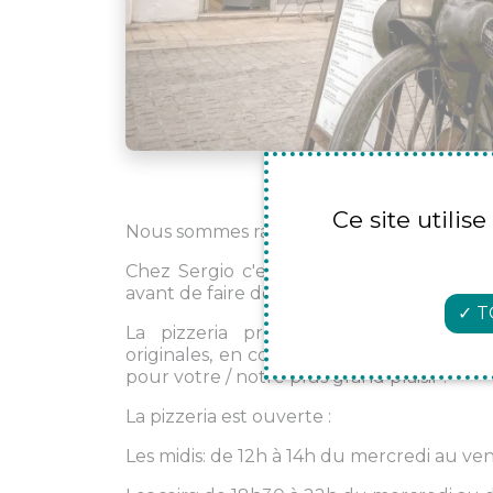
Ce site utilis
Nous sommes ravis de vous accueillir à la p
Chez Sergio c'est avant tout une histoire
avant de faire des pizzas, en ont mangé pa
T
La pizzeria promeut les produits fra
originales, en cohérence avec les saisons 
pour votre / notre plus grand plaisir !
La pizzeria est ouverte :
Les midis: de 12h à 14h du mercredi au ve