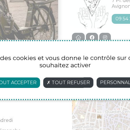
7 Pl. d
Avigno
09 54 
e des cookies et vous donne le contrôle su
izzeria Chez Sergio !
souhaitez activer
+
 d'amitié, 7 copains qui,
−
s mal !
C
OUT ACCEPTER
TOUT REFUSER
PERSONNAL
is et des compositions
et les envies de l'équipe,
ndredi