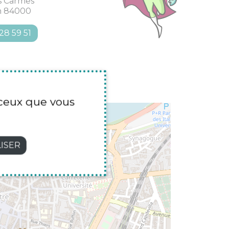
es Carmes
n 84000
28 59 51
r ceux que vous
×
HEZ SERGIO PIZZERIA
ISER