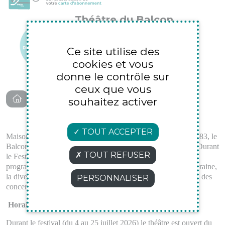
Théâtre du Balcon
38 Rue Guillaume Puy
Avignon 84000
Ce site utilise des
cookies et vous
04 90 85 00 80
donne le contrôle sur
ceux que vous
souhaitez activer
TOUT ACCEPTER
Maison de création, lieu d’accueil et de diffusion fondé en 1983, le
Balcon est un théâtre permanent incontournable d’Avignon. Durant
TOUT REFUSER
le Festival comme le reste de l’année, nous proposons une
programmation résolument tournée vers la création contemporaine,
la diversité, et l’inclusivité en proposant aussi bien du théâtre, des
PERSONNALISER
concerts, de la danse, des conférences...
Horaires :
Durant le festival (du 4 au 25 juillet 2026) le théâtre est ouvert du