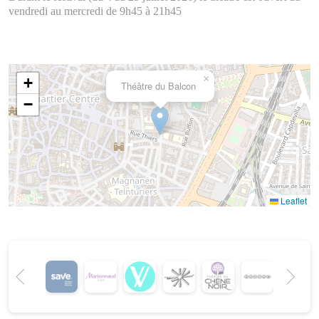
vendredi au mercredi de 9h45 à 21h45
×
+
Théâtre du Balcon
−
Leaflet