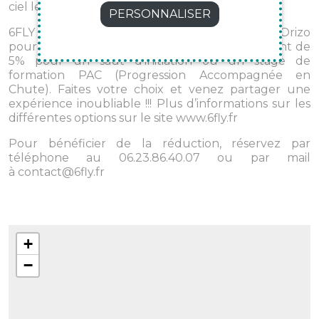
ciel le plus bel endroit de la Terre!!!
PERSONNALISER
6FLY offre 10% de réduction à tous les abonnés Orizo
pour un saut en tandem.
Bénéficiez également de
5% pour un saut d’initiation ou un stage de
formation PAC (Progression Accompagnée en
Chute). Faites votre choix et venez partager une
expérience inoubliable !!! Plus d’informations sur les
différentes options sur le site
www.6fly.fr
Pour bénéficier de la réduction, réservez par
téléphone au
06.23.86.40.07
ou par mail
à
contact@6fly.fr
+
−