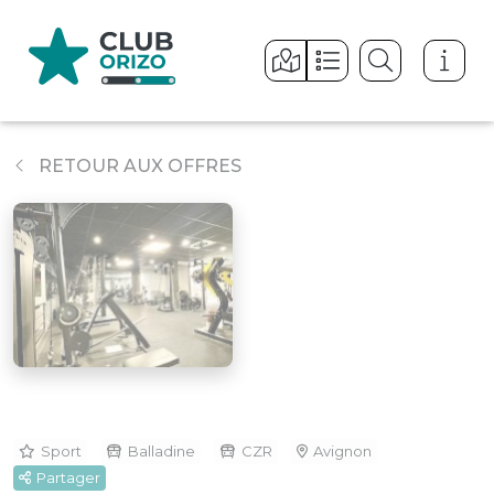
Panneau de gestion des cookies
RETOUR AUX OFFRES
Sport
Balladine
CZR
Avignon
Partager