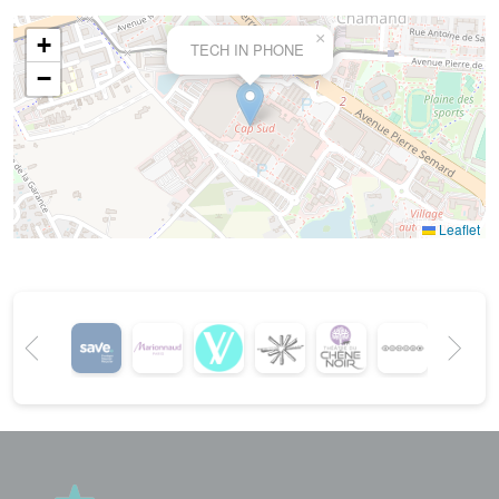
×
+
TECH IN PHONE
−
Leaflet