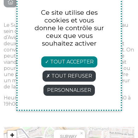
Ce site utilise des
cookies et vous
Le Subway de Cap Sud est une halte appréciée au
donne le contrôle sur
sein de la zone commerciale la plus fréquentée
ceux que vous
d’Avignon. Après une session shopping ou entre
souhaitez activer
deux courses, on y trouve un endroit pratique et
convivial pour composer un sandwich à son goût. On
peut personnaliser son “sub” avec une variété de
TOUT ACCEPTER
viandes, de légumes frais et de sauces. Que ce soit
pour un déjeuner rapide, un encas sur le pouce ou
une pause entre amis, le Subway de Cap Sud offre
TOUT REFUSER
un moment simple, gourmand et efficace au cœur
de la zone commerciale.
PERSONNALISER
Heures d'ouverture : Du lundi au samedi de 9h30 à
19h00
×
+
SUBWAY