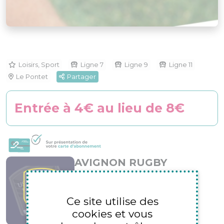
Loisirs, Sport
Ligne 7
Ligne 9
Ligne 11
Le Pontet
Partager
Entrée à 4€ au lieu de 8€
AVIGNON RUGBY
Av. Pierre de Coubertin
Le Pontet 84130
Ce site utilise des
04 90 03 12 79
cookies et vous