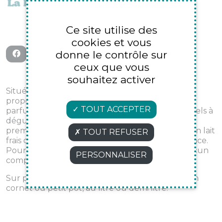
Avignon 84000
09 80 37 58 06
Ce site utilise des
cookies et vous
donne le contrôle sur
ceux que vous
souhaitez activer
Située sur la place des Corps saints, la Princière
propose des glaces artisanales d’exception aux
TOUT ACCEPTER
parfums uniques, sans colorant ni arômes artificiels à
déguster à l'ombre des platanes. Des matières
premières soigneusement sélectionnées : du bon lait
TOUT REFUSER
frais des Alpilles, des fruits frais cueillis en Provence.
Pour une expérience gustative unique sans aucun
PERSONNALISER
compromis sur le plaisir !
Sur place (coupes en terrasse) ou à emporter en
cornet ou petit pot, au litre ou demi litre.