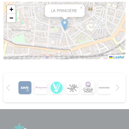
×
+
LA PRINCIÈRE
−
Leaflet