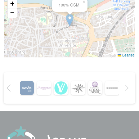
×
+
100% GSM
−
Leaflet