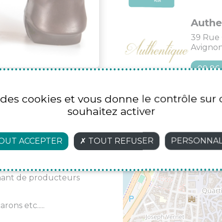
Authe
39 Rue 
Avigno
09 86
e des cookies et vous donne le contrôle su
souhaitez activer
ole Nationale Supérieure
OUT ACCEPTER
TOUT REFUSER
PERSONNAL
+
 boutique atelier et vous
alisées à partir de
−
emont IGP, du lait entier
enant de producteurs
rons etc.....