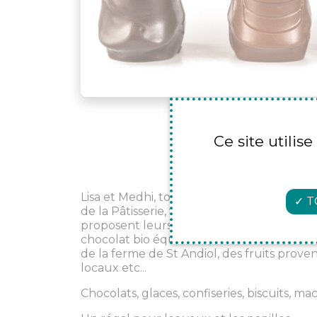
Ce site utilis
Lisa et Medhi, tous deux diplomés de l'Ec
T
de la Pâtisserie, vous recoivent dans leur
proposent leurs créations authentiques ré
chocolat bio équitable, de noisettes du Pi
de la ferme de St Andiol, des fruits prov
locaux etc...
Chocolats, glaces, confiseries, biscuits, maca