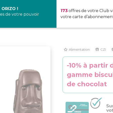
 ORIZO !
173
offres de votre Club v
es de votre pouvoir
votre carte d’abonnement
Alimentation
CZI
-10% à partir 
gamme biscuit
de chocolat