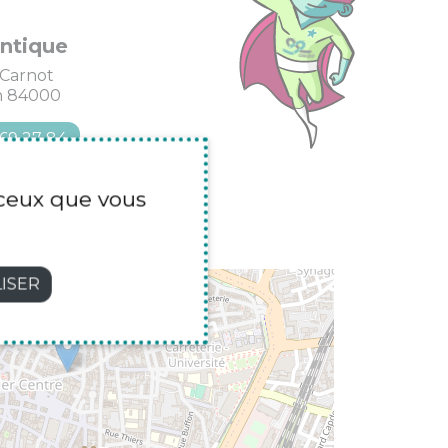
ntique
Carnot
n 84000
 69 27 84
r ceux que vous
ISER
×
Authentique