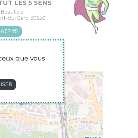
TUT LES 5 SENS
 Beaulieu
ort-du-Gard 30650
26 57 95
r ceux que vous
×
ISER
INSTITUT LES 5 SENS
Leaflet