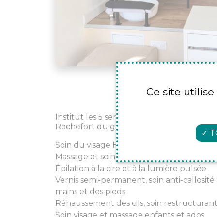
Ce site utilis
Institut les 5 sens, centre de beauté situ
Rochefort du gard qui vous propose :
T
Soin du visage HydraSpaFace by Yumi ski
Massage et soin corps
Épilation à la cire et à la lumière pulsée
Vernis semi-permanent, soin anti-callosit
mains et des pieds
Réhaussement des cils, soin restructurant
Soin visage et massage enfants et ados