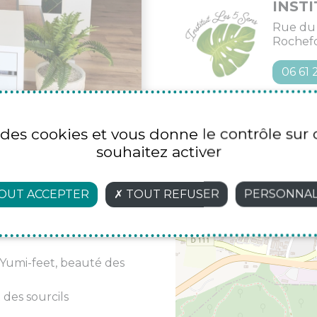
INSTI
Rue du
Rochef
06 61 
e des cookies et vous donne le contrôle su
souhaitez activer
é à la bégude de
+
OUT ACCEPTER
TOUT REFUSER
PERSONNAL
−
ncare
é Yumi-feet, beauté des
 des sourcils