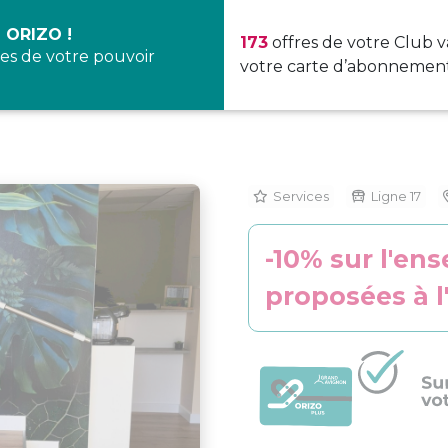
 ORIZO !
173
offres de votre Club v
es de votre pouvoir
votre carte d’abonnement
Services
Ligne 17
-10% sur l'en
proposées à l'