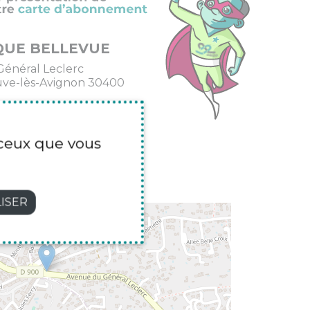
QUE BELLEVUE
 Général Leclerc
uve-lès-Avignon 30400
23 91 12
r ceux que vous
ISER
×
OPTIQUE BELLEVUE