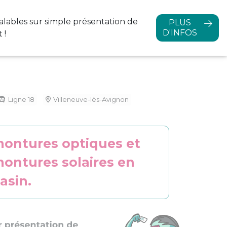
alables sur simple
présentation de
PLUS
D'INFOS
 !
Ligne 18
Villeneuve-lès-Avignon
montures optiques et
montures solaires en
asin.