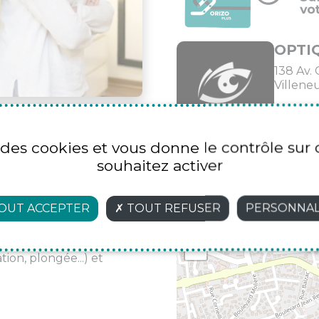
OPTI
138 Av.
Villene
04 90 
e des cookies et vous donne le contrôle su
souhaitez activer
OUT ACCEPTER
TOUT REFUSER
PERSONNAL
pendant. Opticiens
+
 sommes formés et
ations lentilles, les
−
ion, plongée...) et