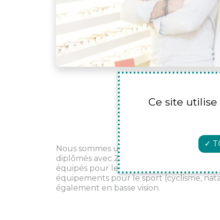
Ce site utilis
T
Nous sommes un magasin familial et indé
diplômés avec 28 ans d'expérience. Nous
équipés pour les contrôle de vue, les adapt
équipements pour le sport (cyclisme, natat
également en basse vision.