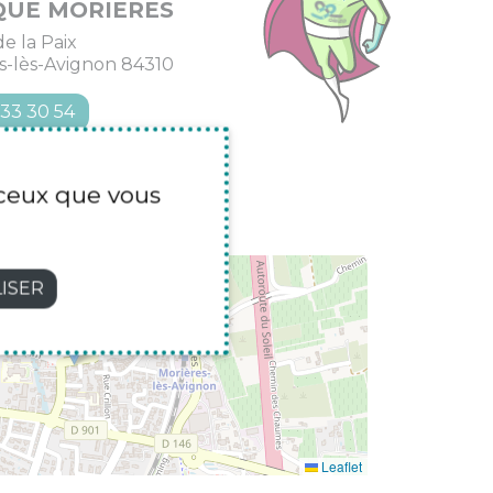
QUE MORIERES
e la Paix
s-lès-Avignon 84310
 33 30 54
r ceux que vous
×
ISER
OPTIQUE MORIERES
Leaflet