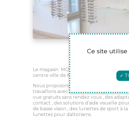
Ce site utilis
Le magasin MORIERES OPTIQUE est un 
centre ville de Morieres les Avignon depu
T
Nous proposons une large gamme de mo
travaillons avec un verrier français. Nous
vue gratuits sans rendez vous , des adapta
contact , des solutions d’aide visuelle pou
de basse vision , des lunettes de sport à 
lunettes pour daltoniens.