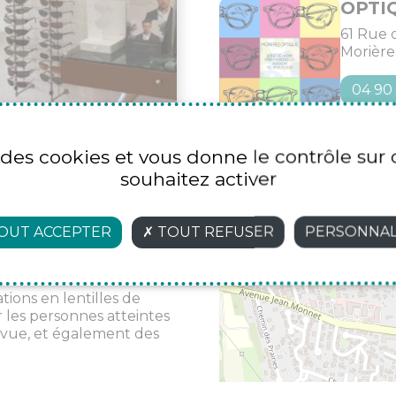
OPTI
61 Rue d
Morière
04 90
e des cookies et vous donne le contrôle su
souhaitez activer
commerce d’optique au
+
is plus de 40 ans
OUT ACCEPTER
TOUT REFUSER
PERSONNAL
−
ntures et nous
 réalisons des examens de
tions en lentilles de
r les personnes atteintes
la vue, et également des