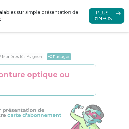
alables sur simple
présentation de
PLUS
D'INFOS
 !
Morières-lès-Avignon
Partager
monture optique ou