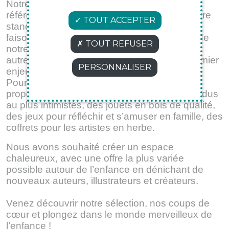
Notre assortiment riche de plus de 40 000
références est volontairement éloigné de l’offre
TOUT ACCEPTER
standardisée des grandes surfaces. Nous
faisons des choix, notre fonds est à l’image de
TOUT REFUSER
notre identité, nous souhaitons donner à lire
autre chose. Eveiller le goût de lire est le premier
PERSONNALISER
enjeu de nos animations
Pour répondre aux attentes de tous, nous
proposons à la fois des livres des plus répandus
au plus intimistes, des jouets en bois de qualité,
des jeux pour réfléchir et s’amuser en famille, des
coffrets pour les artistes en herbe.
Nous avons souhaité créer un espace
chaleureux, avec une offre la plus variée
possible autour de l’enfance en dénichant de
nouveaux auteurs, illustrateurs et créateurs.
Venez découvrir notre sélection, nos coups de
cœur et plongez dans le monde merveilleux de
l’enfance !