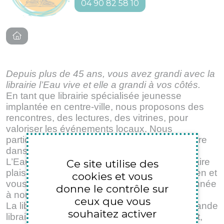
04 90 82 58 10
Depuis plus de 45 ans, vous avez grandi avec la
librairie l’Eau vive et elle a grandi à vos côtés.
En tant que librairie spécialisée jeunesse
implantée en centre-ville, nous proposons des
rencontres, des lectures, des vitrines, pour
valoriser les événements locaux. Nous
participons à de très nombreux salons du Livre
dans notre région.
L’Eau Vive c’est la fierté et le désir de vous faire
Ce site utilise des
plaisir, c’est votre reconnaissance au quotidien et
cookies et vous
vous êtes toujours plus nombreux chaque année
donne le contrôle sur
à nous prouver votre attachement.
ceux que vous
La librairie L’Eau Vive est devenue la plus grande
souhaitez activer
librairie spécialisée jeunesse du département,