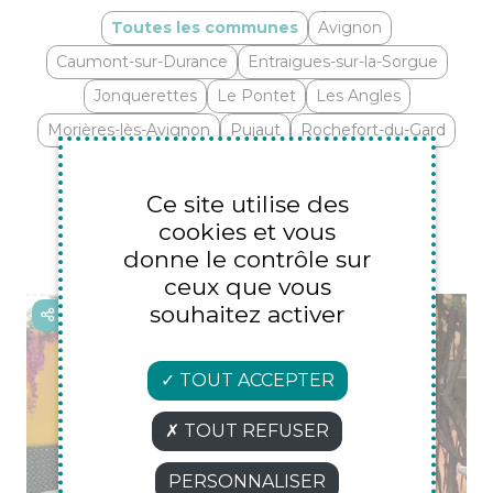
Toutes les communes
Avignon
Caumont-sur-Durance
Entraigues-sur-la-Sorgue
Jonquerettes
Le Pontet
Les Angles
Morières-lès-Avignon
Pujaut
Rochefort-du-Gard
Roquemaure
Saint-Saturnin-lès-Avignon
Sauveterre
Saze
Vedène
Velleron
Ce site utilise des
cookies et vous
Villeneuve-lès-Avignon
donne le contrôle sur
ceux que vous
souhaitez activer
Partager
TOUT ACCEPTER
TOUT REFUSER
PERSONNALISER