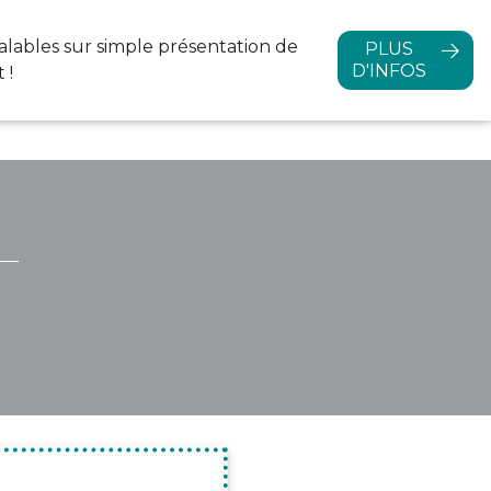
alables sur simple
présentation de
PLUS
D'INFOS
 !